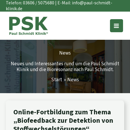
Zum
Telefon:
03606 / 5075680
| E-Mail:
info@paul-schmidt-
Inhalt
klinik.de
springen
News
Neues und Interessantes rund um die Paul Schmidt
Klinik und die Bioresonanz nach Paul Schmidt.
Start
News
ONLINE-
Online-Fortbildung zum Thema
FORTBILDUNG
„Biofeedback zur Detektion von
ZUM
THEMA
Stoffwechselstörungen“
„BIOFEEDBACK