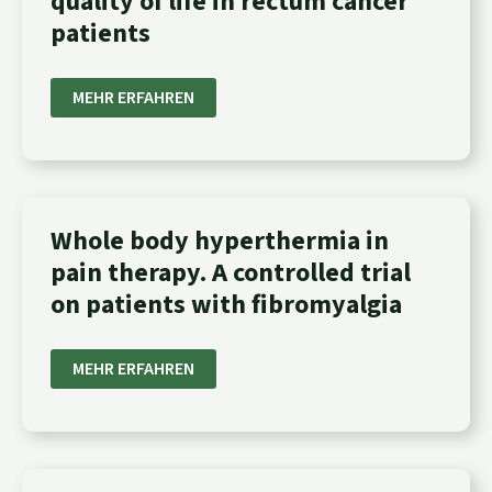
quality of life in rectum cancer
HYPERTHERMIA
ON
patients
THE
QUALITY
OF
LIFE
MEHR ERFAHREN
IN
RECTUM
CANCER
PATIENTS
WHOLE
Whole body hyperthermia in
BODY
pain therapy. A controlled trial
HYPERTHERMIA
IN
on patients with fibromyalgia
PAIN
THERAPY.
A
CONTROLLED
MEHR ERFAHREN
TRIAL
ON
PATIENTS
WITH
FIBROMYALGIA