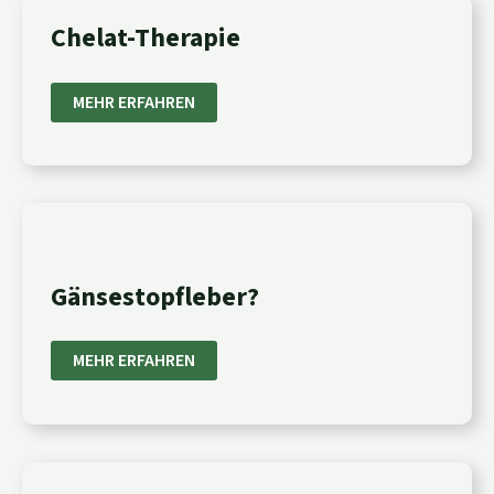
CHELAT-
Chelat-Therapie
THERAPIE
MEHR ERFAHREN
GÄNSESTOPFLEBER?
Gänsestopfleber?
MEHR ERFAHREN