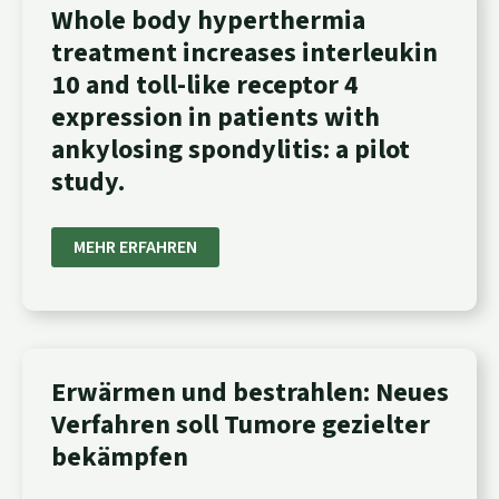
WHOLE
Whole body hyperthermia
BODY
treatment increases interleukin
HYPERTHERMIA
TREATMENT
10 and toll-like receptor 4
INCREASES
INTERLEUKIN
expression in patients with
10
AND
ankylosing spondylitis: a pilot
TOLL-
LIKE
study.
RECEPTOR
4
EXPRESSION
IN
MEHR ERFAHREN
PATIENTS
WITH
ANKYLOSING
SPONDYLITIS:
A
PILOT
STUDY.
ERWÄRMEN
Erwärmen und bestrahlen: Neues
UND
Verfahren soll Tumore gezielter
BESTRAHLEN:
NEUES
bekämpfen
VERFAHREN
SOLL
TUMORE