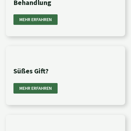
Behandlung
BEHANDLUNG
MEHR ERFAHREN
SÜSSES G
IFT?
Süßes Gift?
MEHR ERFAHREN
SAUERSTOFF-
MEHRSCHRITT-