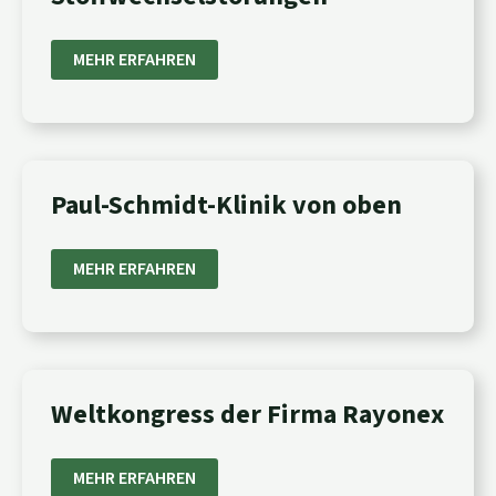
ZUR
DETEKTION
VON
MEHR ERFAHREN
STOFFWECHSELSTÖRUNGEN“
PAUL-
Paul-Schmidt-Klinik von oben
SCHMIDT-
KLINIK
VON
OBEN
MEHR ERFAHREN
WELTKONGRESS
Weltkongress der Firma Rayonex
DER
FIRMA
RAYONEX
MEHR ERFAHREN