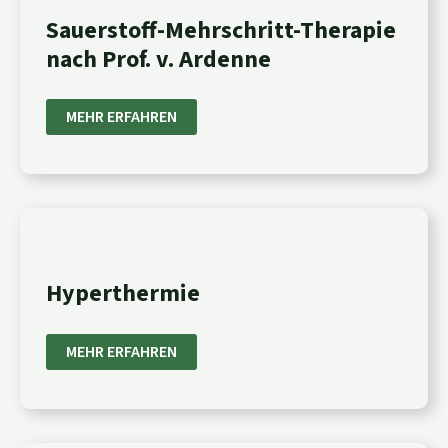
THERAPIE
Sauerstoff-Mehrschritt-Therapie
NACH
PROF.
nach Prof. v. Ardenne
V.
ARDENNE
MEHR ERFAHREN
HYPERTHERMIE
Hyperthermie
MEHR ERFAHREN