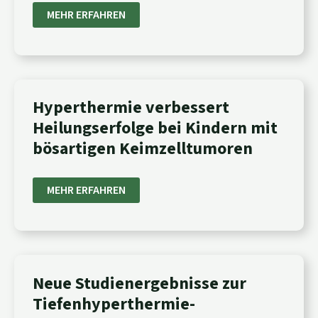
GEZIELTER
MEHR ERFAHREN
BEKÄMPFEN
HYPERTHERMIE
Hyperthermie verbessert
VERBESSERT
Heilungserfolge bei Kindern mit
HEILUNGSERFOLGE
BEI
bösartigen Keimzelltumoren
KINDERN
MIT
BÖSARTIGEN
KEIMZELLTUMOREN
MEHR ERFAHREN
NEUE
Neue Studienergebnisse zur
STUDIENERGEBNISSE
Tiefenhyperthermie-
ZUR
TIEFENHYPERTHERMIE-