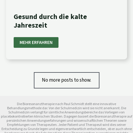
GESUND
DURCH
DIE
Gesund durch die kalte
KALTE
JAHRESZEIT
Jahreszeit
MEHR ERFAHREN
No more posts to show.
Die Bioresonanztherapie nach Paul Schmidt stellt eine innovative
Behandlungsmethode dar. Von der Schulmedizin wird sie nicht anerkannt. Die
Schulmedizin verlangt für sämtliche Anwendungsbereiche das Vorliegen von
placebokontrollierten klinischen Studien. Dagegen basiert die Bioresonanztherapie auf
persönlichen Anwendungserfahrungen und wissenschaftlichen Theorien sowie
Empfehlungen von Therapeuten. Jeder Patient und Therapeut wird dies seiner
Entscheidung zu Grunde legen und eigenverantwortlich entscheiden, ob er auch ohne