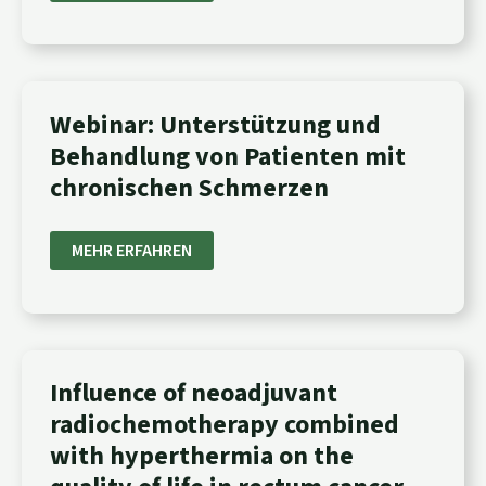
WEBINAR:
Webinar: Unterstützung und
UNTERSTÜTZUNG
Behandlung von Patienten mit
UND
BEHANDLUNG
chronischen Schmerzen
VON
PATIENTEN
MIT
CHRONISCHEN
MEHR ERFAHREN
SCHMERZEN
INFLUENCE
Influence of neoadjuvant
OF
radiochemotherapy combined
NEOADJUVANT
RADIOCHEMOTHERAPY
with hyperthermia on the
COMBINED
WITH