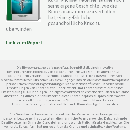
Autor Michael Petersen authentisch
seine eigene Geschichte, wie die
Bioresonanz ihm dazu verholfen
hat, eine gefährliche
gesundheitliche Krise zu
überwinden.
Link zum Report
Die Bioresonanztherapie nach Paul Schmidt stellt eine innovative
Behandlungsmethode dar. Von der Schulmedizin wird sie nicht anerkannt. Die
Schulmedizin verlangt für sämtliche Anwendungsbereiche das Vorliegen von
placebokontrollierten klinischen Studien. Dagegen basiert die Bioresonanztherapie auf
persönlichen Anwendungserfahrungen und wissenschaftlichen Theorien sowie
Empfehlungen von Therapeuten. Jeder Patient und Therapeut wird dies seiner
Entscheidung zu Grunde legen und eigenverantwortlich entscheiden, ob er auch ohne
Anerkennung durch die Schulmedizin diese Therapieoption ausprobieren möchte.
Gleiches gilt für die übrigen von der Schulmedizin nicht anerkannten
Therapieverfahren, die in der Paul-Schmidt-Klinik durchgeführt werden.
Aus Gründen der besseren Lesbarkeit wird bei Personenbezeichnungen und
personenbezogenen Hauptwörtern die männliche Form verwendet. Entsprechende
Begriffe gelten im Sinne der Gleichbehandlung grundsätzlich für alle Geschlechter. Die
verkürzte Sprachform hat nur redaktionelle Gründe und beinhaltet keine Wertung.