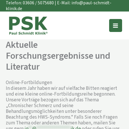
Zum
Telefon:
03606 / 5075680
| E-Mail:
info@paul-schmidt-
Inhalt
klinik.de
springen
Aktuelle
Forschungsergebnisse und
Literatur
Online-Fortbildungen
In diesem Jahr haben wir auf vielfache Bitten reagiert
und eine kleine online-Fortbildungsreihe begonnen.
Unsere Vorträge bezogen sich auf das Thema
„Chronischer Schmerz und seine
Behandlungsmöglichkeiten unter besonderer
Beachtung des HWS-Syndroms.“ Falls Sie noch Fragen
zum Thema oder anderen Themen haben, mailen Sie
uns gern
in
**
@
*****************
ik.de
oder rufen Sie uns