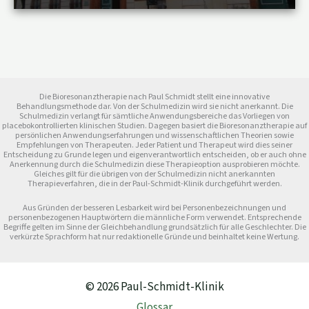
Die Bioresonanztherapie nach Paul Schmidt stellt eine innovative
Behandlungsmethode dar. Von der Schulmedizin wird sie nicht anerkannt. Die
Schulmedizin verlangt für sämtliche Anwendungsbereiche das Vorliegen von
placebokontrollierten klinischen Studien. Dagegen basiert die Bioresonanztherapie auf
persönlichen Anwendungserfahrungen und wissenschaftlichen Theorien sowie
Empfehlungen von Therapeuten. Jeder Patient und Therapeut wird dies seiner
Entscheidung zu Grunde legen und eigenverantwortlich entscheiden, ob er auch ohne
Anerkennung durch die Schulmedizin diese Therapieoption ausprobieren möchte.
Gleiches gilt für die übrigen von der Schulmedizin nicht anerkannten
Therapieverfahren, die in der Paul-Schmidt-Klinik durchgeführt werden.
Aus Gründen der besseren Lesbarkeit wird bei Personenbezeichnungen und
personenbezogenen Hauptwörtern die männliche Form verwendet. Entsprechende
Begriffe gelten im Sinne der Gleichbehandlung grundsätzlich für alle Geschlechter. Die
verkürzte Sprachform hat nur redaktionelle Gründe und beinhaltet keine Wertung.
© 2026 Paul-Schmidt-Klinik
Glossar