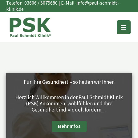
Zum
Telefon:
03606 / 5075680
| E-Mail:
info@paul-schmidt-
Inhalt
klinik.de
springen
Für Ihre Gesundheit – so helfen wir Ihnen
Herzlich Willkommen in der Paul Schmidt Klinik
(PSK) Ankommen, wohlfühlen und Ihre
Gesundheit individuell fördern…
Mehr Infos