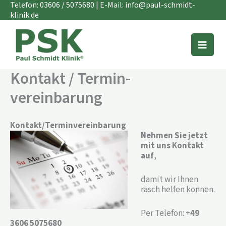
Zum
Telefon:
03606 / 5075680
| E-Mail:
info@paul-schmidt-
Inhalt
klinik.de
springen
Kontakt / Termin­
vereinbarung
Kontakt/Terminvereinbarung
Nehmen Sie jetzt
mit uns Kontakt
auf
,
damit wir Ihnen
rasch helfen können.
Per Telefon: +
49
3606 5075680