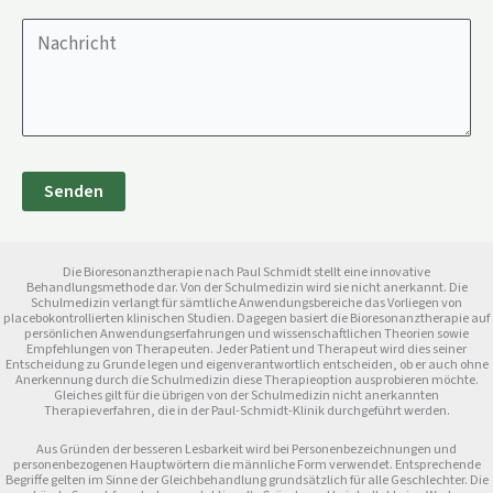
Die Bioresonanztherapie nach Paul Schmidt stellt eine innovative
Behandlungsmethode dar. Von der Schulmedizin wird sie nicht anerkannt. Die
Schulmedizin verlangt für sämtliche Anwendungsbereiche das Vorliegen von
placebokontrollierten klinischen Studien. Dagegen basiert die Bioresonanztherapie auf
persönlichen Anwendungserfahrungen und wissenschaftlichen Theorien sowie
Empfehlungen von Therapeuten. Jeder Patient und Therapeut wird dies seiner
Entscheidung zu Grunde legen und eigenverantwortlich entscheiden, ob er auch ohne
Anerkennung durch die Schulmedizin diese Therapieoption ausprobieren möchte.
Gleiches gilt für die übrigen von der Schulmedizin nicht anerkannten
Therapieverfahren, die in der Paul-Schmidt-Klinik durchgeführt werden.
Aus Gründen der besseren Lesbarkeit wird bei Personenbezeichnungen und
personenbezogenen Hauptwörtern die männliche Form verwendet. Entsprechende
Begriffe gelten im Sinne der Gleichbehandlung grundsätzlich für alle Geschlechter. Die