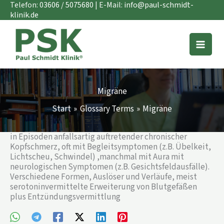
Zum
Telefon:
03606 / 5075680
| E-Mail:
info@paul-schmidt-
Inhalt
klinik.de
springen
Migräne
Start
Glossary Terms
Migräne
in Episoden anfallsartig auftretender chronischer
Kopfschmerz, oft mit Begleitsymptomen (z.B. Übelkeit,
Lichtscheu, Schwindel) ,manchmal mit Aura mit
neurologischen Symptomen (z.B. Gesichtsfeldausfälle).
Verschiedene Formen, Auslöser und Verläufe, meist
serotoninvermittelte Erweiterung von Blutgefäßen
plus Entzündungsvermittlung