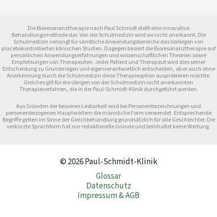
Die Bioresonanztherapie nach Paul Schmidt stellt eine innovative
Behandlungsmethode dar. Von der Schulmedizin wird sie nicht anerkannt. Die
Schulmedizin verlangt für sämtliche Anwendungsbereiche das Vorliegen von
placebokontrollierten klinischen Studien. Dagegen basiert die Bioresonanztherapie auf
persönlichen Anwendungserfahrungen und wissenschaftlichen Theorien sowie
Empfehlungen von Therapeuten. Jeder Patient und Therapeut wird dies seiner
Entscheidung zu Grunde legen und eigenverantwortlich entscheiden, ob er auch ohne
Anerkennung durch die Schulmedizin diese Therapieoption ausprobieren möchte.
Gleiches gilt für die übrigen von der Schulmedizin nicht anerkannten
Therapieverfahren, die in der Paul-Schmidt-Klinik durchgeführt werden.
Aus Gründen der besseren Lesbarkeit wird bei Personenbezeichnungen und
personenbezogenen Hauptwörtern die männliche Form verwendet. Entsprechende
Begriffe gelten im Sinne der Gleichbehandlung grundsätzlich für alle Geschlechter. Die
verkürzte Sprachform hat nur redaktionelle Gründe und beinhaltet keine Wertung.
© 2026 Paul-Schmidt-Klinik
Glossar
Datenschutz
Impressum & AGB