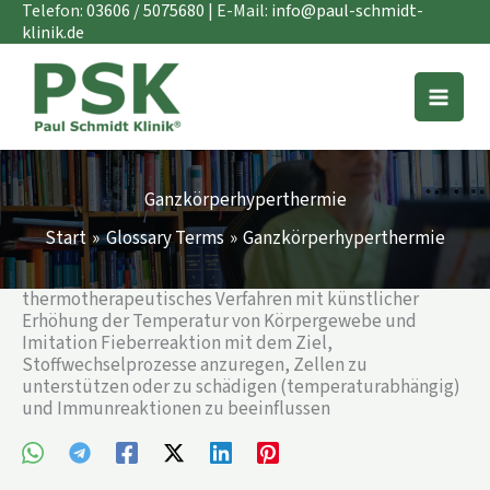
Zum
Telefon:
03606 / 5075680
| E-Mail:
info@paul-schmidt-
Inhalt
klinik.de
springen
Ganzkörperhyperthermie
Start
Glossary Terms
Ganzkörperhyperthermie
thermotherapeutisches Verfahren mit künstlicher
Erhöhung der Temperatur von Körpergewebe und
Imitation Fieberreaktion mit dem Ziel,
Stoffwechselprozesse anzuregen, Zellen zu
unterstützen oder zu schädigen (temperaturabhängig)
und Immunreaktionen zu beeinflussen