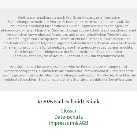
Die Bioresonanztherapie nach Paul Schmidt stellt eine innovative
Behandlungsmethode dar. Von der Schulmedizin wird sie nicht anerkannt. Die
Schulmedizin verlangt für sämtliche Anwendungsbereiche das Vorliegen von
placebokontrollierten klinischen Studien. Dagegen basiert die Bioresonanztherapie auf
persönlichen Anwendungserfahrungen und wissenschaftlichen Theorien sowie
Empfehlungen von Therapeuten. Jeder Patient und Therapeut wird dies seiner
Entscheidung zu Grunde legen und eigenverantwortlich entscheiden, ob er auch ohne
Anerkennung durch die Schulmedizin diese Therapieoption ausprobieren möchte.
Gleiches gilt für die übrigen von der Schulmedizin nicht anerkannten
Therapieverfahren, die in der Paul-Schmidt-Klinik durchgeführt werden.
Aus Gründen der besseren Lesbarkeit wird bei Personenbezeichnungen und
personenbezogenen Hauptwörtern die männliche Form verwendet. Entsprechende
Begriffe gelten im Sinne der Gleichbehandlung grundsätzlich für alle Geschlechter. Die
verkürzte Sprachform hat nur redaktionelle Gründe und beinhaltet keine Wertung.
© 2026 Paul-Schmidt-Klinik
Glossar
Datenschutz
Impressum & AGB