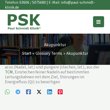
Zum
Telefon:
03606 / 5075680
| E-Mail:
info@paul-schmidt-
Inhalt
klinik.de
springen
Akupunktur
Start
Glossary Terms
Akupunktur
acus (Nadel, lat.) und pungere (stechen, lat.), aus der
TCM
, Einstechen feiner Nadeln auf bestimmten
Leitungsbahnen mit dem Ziel, Störungen im
Energiefluss (Qi) zu beseitigen