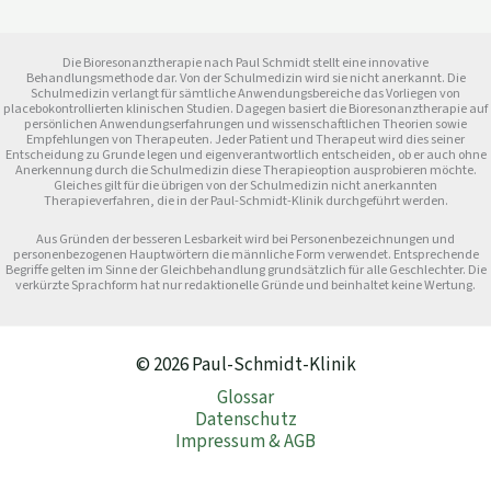
Die Bioresonanztherapie nach Paul Schmidt stellt eine innovative
Behandlungsmethode dar. Von der Schulmedizin wird sie nicht anerkannt. Die
Schulmedizin verlangt für sämtliche Anwendungsbereiche das Vorliegen von
placebokontrollierten klinischen Studien. Dagegen basiert die Bioresonanztherapie auf
persönlichen Anwendungserfahrungen und wissenschaftlichen Theorien sowie
Empfehlungen von Therapeuten. Jeder Patient und Therapeut wird dies seiner
Entscheidung zu Grunde legen und eigenverantwortlich entscheiden, ob er auch ohne
Anerkennung durch die Schulmedizin diese Therapieoption ausprobieren möchte.
Gleiches gilt für die übrigen von der Schulmedizin nicht anerkannten
Therapieverfahren, die in der Paul-Schmidt-Klinik durchgeführt werden.
Aus Gründen der besseren Lesbarkeit wird bei Personenbezeichnungen und
personenbezogenen Hauptwörtern die männliche Form verwendet. Entsprechende
Begriffe gelten im Sinne der Gleichbehandlung grundsätzlich für alle Geschlechter. Die
verkürzte Sprachform hat nur redaktionelle Gründe und beinhaltet keine Wertung.
© 2026 Paul-Schmidt-Klinik
Glossar
Datenschutz
Impressum & AGB