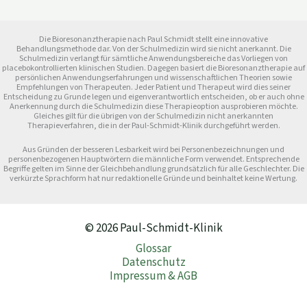
Die Bioresonanztherapie nach Paul Schmidt stellt eine innovative
Behandlungsmethode dar. Von der Schulmedizin wird sie nicht anerkannt. Die
Schulmedizin verlangt für sämtliche Anwendungsbereiche das Vorliegen von
placebokontrollierten klinischen Studien. Dagegen basiert die Bioresonanztherapie auf
persönlichen Anwendungserfahrungen und wissenschaftlichen Theorien sowie
Empfehlungen von Therapeuten. Jeder Patient und Therapeut wird dies seiner
Entscheidung zu Grunde legen und eigenverantwortlich entscheiden, ob er auch ohne
Anerkennung durch die Schulmedizin diese Therapieoption ausprobieren möchte.
Gleiches gilt für die übrigen von der Schulmedizin nicht anerkannten
Therapieverfahren, die in der Paul-Schmidt-Klinik durchgeführt werden.
Aus Gründen der besseren Lesbarkeit wird bei Personenbezeichnungen und
personenbezogenen Hauptwörtern die männliche Form verwendet. Entsprechende
Begriffe gelten im Sinne der Gleichbehandlung grundsätzlich für alle Geschlechter. Die
verkürzte Sprachform hat nur redaktionelle Gründe und beinhaltet keine Wertung.
© 2026 Paul-Schmidt-Klinik
Glossar
Datenschutz
Impressum & AGB